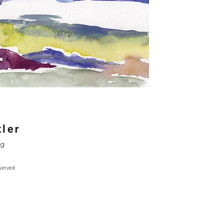
tler
ng
eserved