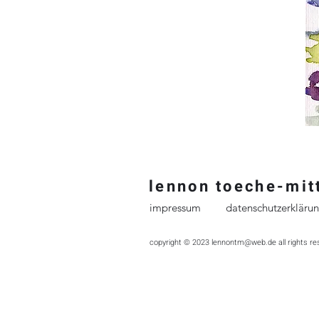
lennon t
oeche-mit
impressum
datenschutzerkläru
copyright © 2023
lennontm@web.de
all rights r