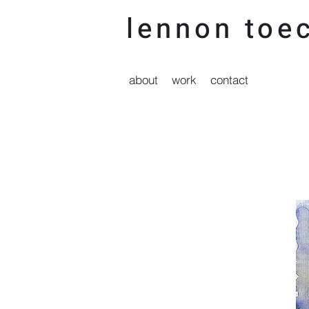
lennon t
oec
about
work
contact