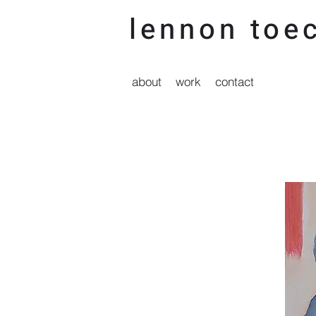
lennon t
oec
about
work
contact