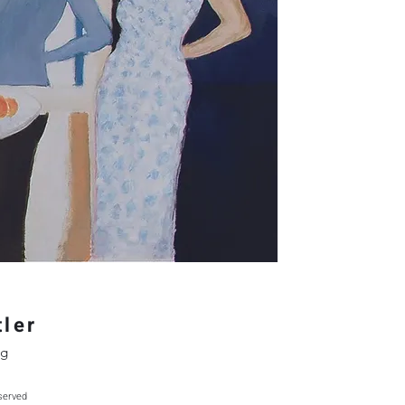
tler
ng
eserved