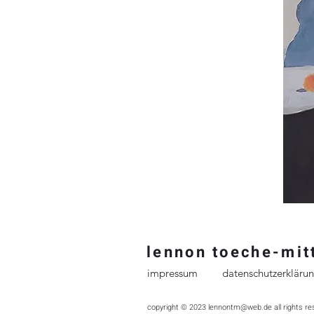
lennon t
oeche-mit
impressum
datenschutzerkläru
copyright © 2023
lennontm@web.de
all rights r